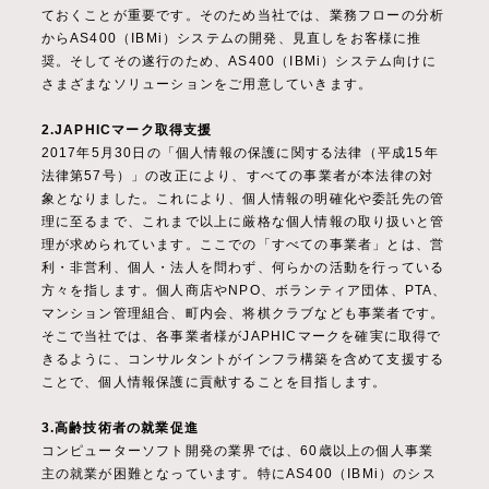
ておくことが重要です。そのため当社では、業務フローの分析
からAS400（IBMi）システムの開発、見直しをお客様に推
奨。そしてその遂行のため、AS400（IBMi）システム向けに
さまざまなソリューションをご用意していきます。
2.JAPHICマーク取得支援
2017年5月30日の「個人情報の保護に関する法律（平成15年
法律第57号）」の改正により、すべての事業者が本法律の対
象となりました。これにより、個人情報の明確化や委託先の管
理に至るまで、これまで以上に厳格な個人情報の取り扱いと管
理が求められています。ここでの「すべての事業者」とは、営
利・非営利、個人・法人を問わず、何らかの活動を行っている
方々を指します。個人商店やNPO、ボランティア団体、PTA、
マンション管理組合、町内会、将棋クラブなども事業者です。
そこで当社では、各事業者様がJAPHICマークを確実に取得で
きるように、コンサルタントがインフラ構築を含めて支援する
ことで、個人情報保護に貢献することを目指します。
3.高齢技術者の就業促進
コンピューターソフト開発の業界では、60歳以上の個人事業
主の就業が困難となっています。特にAS400（IBMi）のシス