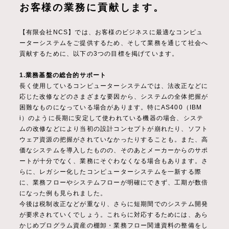
お客様の業務に貢献します。
【有限会社NCS】では、お客様のビジネスに最適なコンピュ
ーターシステムをご提供するため、そして業務を通じて社会へ
貢献するために、以下の3つの目標を掲げています。
1.業務基盤の総合的サポート
長く使用しているコンピューターシステムでは、法改正などに
応じた改修などのさまざまな要因から、システムの全体把握が
困難なものになっている場合があります。特にAS400（IBM
i）のように長期に安定して使われている機器の場合、システ
ムの改修などにより当初の設計コンセプトが崩れたり、ソフト
ウェア資源の把握がされていなかったりすることも。また、高
価なシステムを導入したものの、そのあとメーカーからのサポ
ートが十分でなく、業務にそぐわなくなる場合もあります。さ
らに、レガシー化したコンピューターシステムを一新する際
に、業務フローやシステムフローが明確にできず、工期が数倍
になった例も見られました。
今後は税制改正などが重なり、さらに短期間でのシステム開発
が要求されていくでしょう。これらに対応するためには、あら
かじめプログラム資産の棚卸・業務フロー関連資料の整備をし