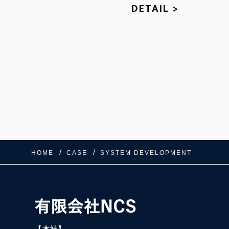
DETAIL >
HOME
CASE
SYSTEM DEVELOPMENT
【本社】