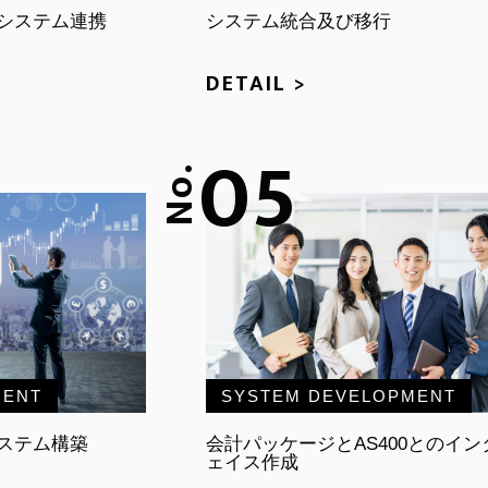
システム連携
システム統合及び移行
DETAIL >
05
No.
MENT
SYSTEM DEVELOPMENT
ステム構築
会計パッケージとAS400とのイン
ェイス作成