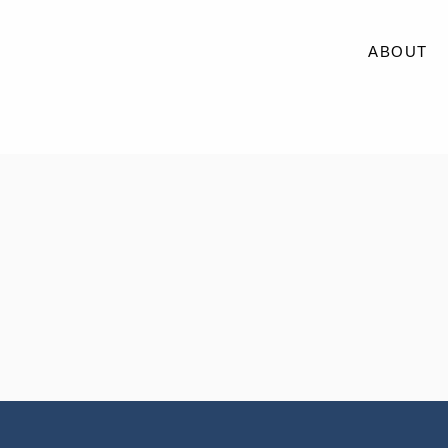
ABOUT
ABOUT
SERVICE
CASE
ACCESS
BLOG
RECRUIT